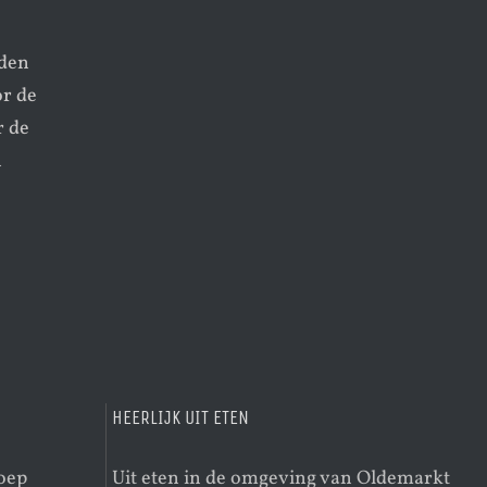
nden
r de
r de
n
HEERLIJK UIT ETEN
roep
Uit eten in de omgeving van Oldemarkt