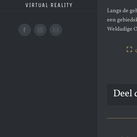
VIRTUAL REALITY
Langs de geh
een gebiedsk
Weldadige O
Facebook
Instagram
E-
mail
Deel 