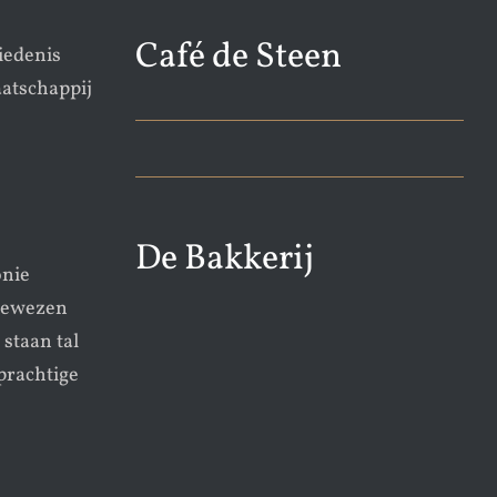
Café de Steen
iedenis
atschappij
De Bakkerij
onie
ngewezen
staan tal
rachtige