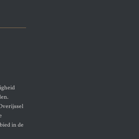
igheid
den.
Overijssel
e
bied in de