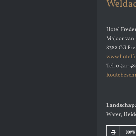
Weldad
Hotel Frede
Majoor van 
8382 CG Fre
www.hotelfr
Tel. 0521-3
Routebeschr
Landschap:
Water, Heid
DOWNL