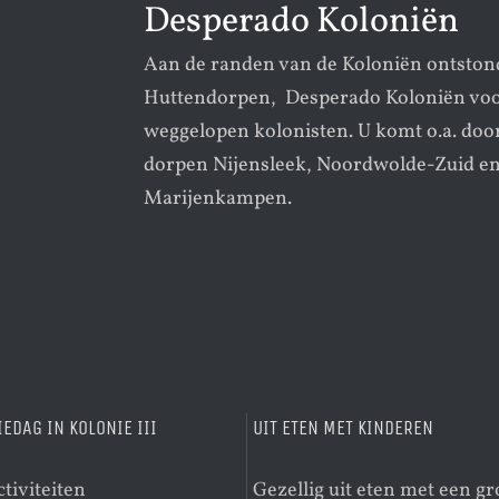
Desperado Koloniën
Aan de randen van de Koloniën ontsto
Huttendorpen, Desperado Koloniën voo
weggelopen kolonisten. U komt o.a. doo
dorpen Nijensleek, Noordwolde-Zuid e
Marijenkampen.
IEDAG IN KOLONIE III
UIT ETEN MET KINDEREN
ctiviteiten
Gezellig uit eten met een g