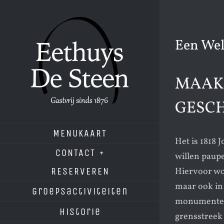
Ga
naar
inhoud
Een Wel
MAAK 
GESCH
MENUKAART
Het is 1818
CONTACT +
willen paupe
Hiervoor wo
RESERVEREN
maar ook in 
Groepsactiviteiten
monumenten 
Historie
grensstreek 