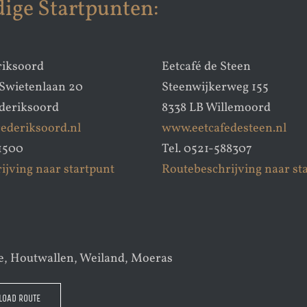
ige Startpunten:
riksoord
Eetcafé de Steen
Swietenlaan 20
Steenwijkerweg 155
deriksoord
8338 LB Willemoord
ederiksoord.nl
www.eetcafedesteen.nl
81500
Tel. 0521-588307
ijving naar startpunt
Routebeschrijving naar st
e, Houtwallen, Weiland, Moeras
OAD ROUTE