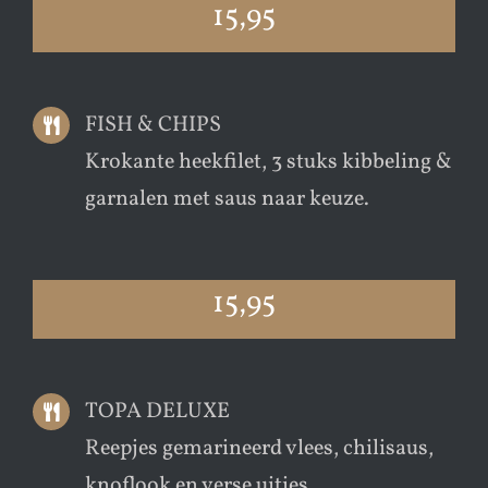
15,95
FISH & CHIPS
Krokante heekfilet, 3 stuks kibbeling &
garnalen met saus naar keuze.
15,95
TOPA DELUXE
Reepjes gemarineerd vlees, chilisaus,
knoflook en verse uitjes.