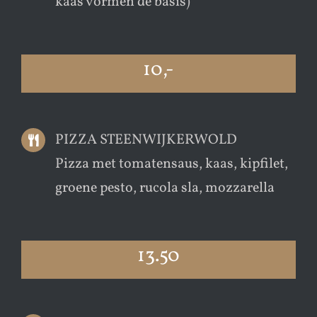
kaas vormen de basis)
10,-
PIZZA STEENWIJKERWOLD
Pizza met tomatensaus, kaas, kipfilet,
groene pesto, rucola sla, mozzarella
13.50